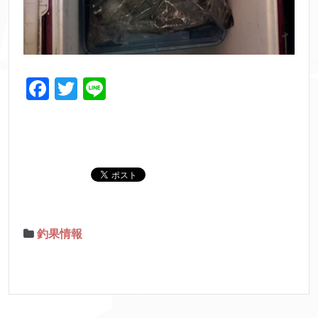
F
T
Li
a
w
n
c
itt
e
e
er
b
o
o
釣果情報
k