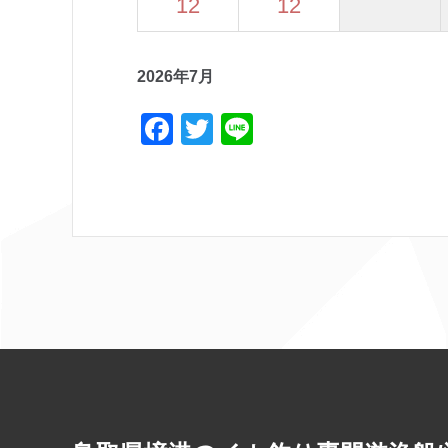
12
12
2026年7月
F
T
Li
a
w
n
c
itt
e
e
er
b
o
o
k