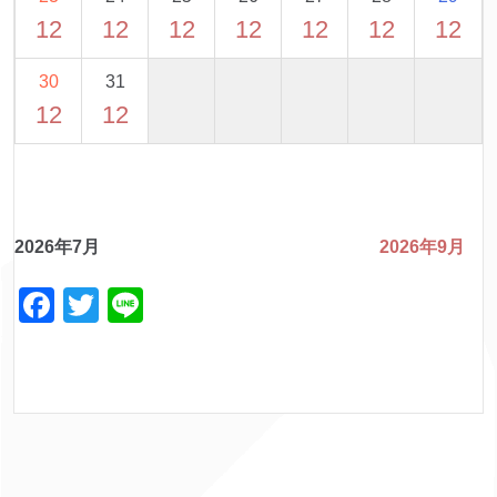
12
12
12
12
12
12
12
30
31
12
12
2026年7月
2026年9月
F
T
Li
a
w
n
c
itt
e
e
er
b
o