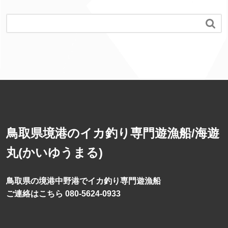
o
k

鳥取県境港のイカ釣り専門遊漁船/海遊
丸(かいゆうまる)
鳥取県の境港中野港でイカ釣り専門遊漁船
ご連絡はこちら 080-5624-0933