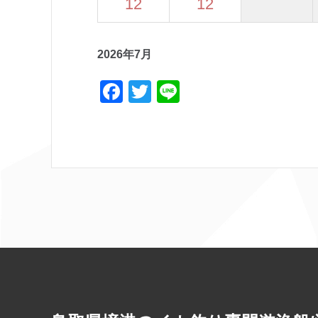
12
12
2026年7月
F
T
Li
a
w
n
c
itt
e
e
er
b
o
o
k