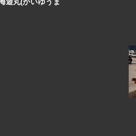
海遊丸(かいゆうま