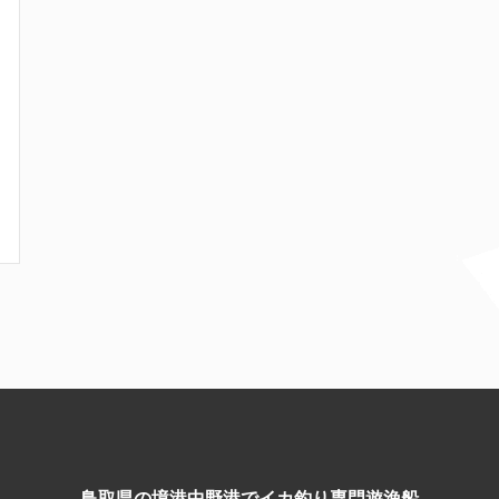
鳥取県の境港中野港でイカ釣り専門遊漁船