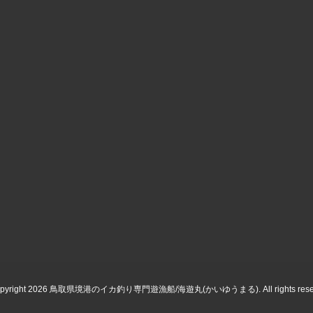
opyright 2026 鳥取県境港のイカ釣り専門遊漁船/海遊丸(かいゆうまる). All rights reser