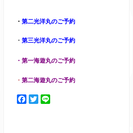
・
第二光洋丸のご予約
・
第三光洋丸のご予約
・第一海遊丸のご予約
・
第二海遊丸のご予約
F
T
Li
a
w
n
c
itt
e
e
er