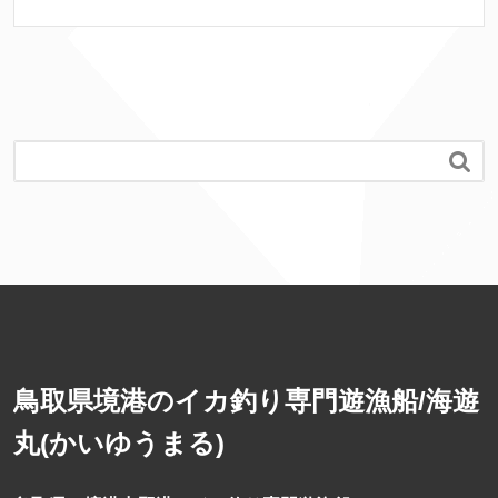
b
o
o
k

鳥取県境港のイカ釣り専門遊漁船/海遊
丸(かいゆうまる)