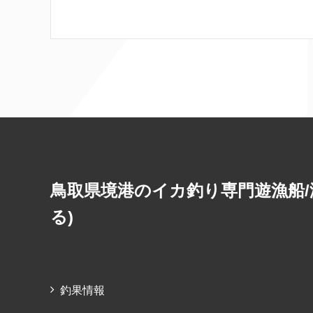
c
itt
e
e
er
b
o
o
k
鳥取県境港のイカ釣り専門遊漁船/
る)
釣果情報