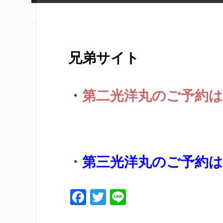
兄弟サイト
・
第二光洋丸のご予約は
・
第三光洋丸のご予約
F
T
Li
a
w
n